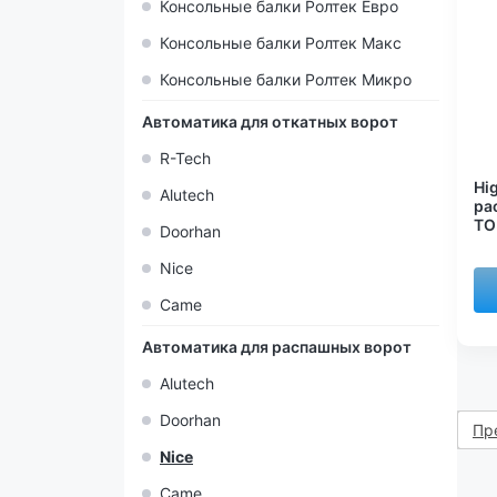
Консольные балки Ролтек Евро
Консольные балки Ролтек Макс
Консольные балки Ролтек Микро
Автоматика для откатных ворот
R-Tech
Hi
Alutech
ра
TO
Doorhan
Nice
Came
Автоматика для распашных ворот
Alutech
Doorhan
Пр
Nice
Came