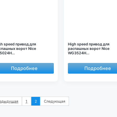
gh speed привод для
High speed привод для
спашных ворот Nice
распашных ворот Nice
5024H...
WG3524H...
Подробнее
Подробнее
едыдущая
1
2
Следующая